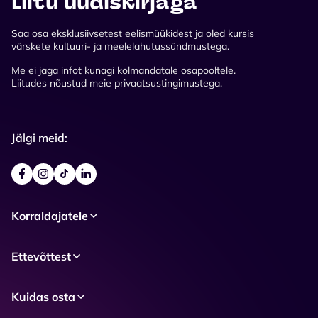
Liitu uudiskirjaga
Saa osa eksklusiivsetest eelismüükidest ja oled kursis
värskete kultuuri- ja meelelahutussündmustega.
Me ei jaga infot kunagi kolmandatale osapooltele.
Liitudes nõustud meie privaatsustingimustega.
Jälgi meid:
Korraldajatele
Ettevõttest
Kuidas osta