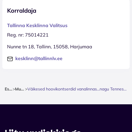
Korraldaja
Tallinna Kesklinna Valitsus
Reg. nr: 75014221
Nunne tn 18, Tallinn, 15058, Harjumaa
kesklinn@tallinnlv.ee
Esileht
>
Muusika
>
Väikesed hoovikontserdid vanalinnas...nagu Tennessees. Raul ja Carlos Ukareda