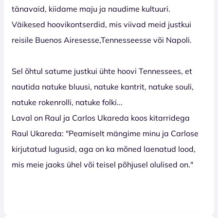
tänavaid, kiidame maju ja naudime kultuuri.
Väikesed hoovikontserdid, mis viivad meid justkui
reisile Buenos Airesesse,Tennesseesse või Napoli.
Sel õhtul satume justkui ühte hoovi Tennessees, et
nautida natuke bluusi, natuke kantrit, natuke souli,
natuke rokenrolli, natuke folki...
Laval on Raul ja Carlos Ukareda koos kitarridega
Raul Ukareda: "Peamiselt mängime minu ja Carlose
kirjutatud lugusid, aga on ka mõned laenatud lood,
mis meie jaoks ühel või teisel põhjusel olulised on."