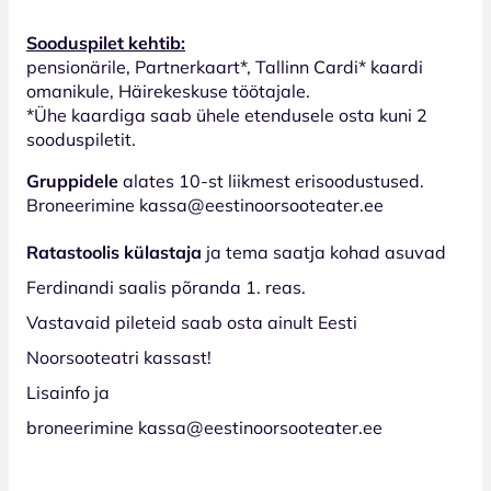
Sooduspilet kehtib:
pensionärile, Partnerkaart*, Tallinn Cardi* kaardi
omanikule, Häirekeskuse töötajale.
*Ühe kaardiga saab ühele etendusele osta kuni 2
sooduspiletit.
Gruppidele
alates 10-st liikmest erisoodustused.
Broneerimine kassa@eestinoorsooteater.ee
Ratastoolis külastaja
ja tema saatja kohad asuvad
Ferdinandi saalis põranda 1. reas.
Vastavaid pileteid saab osta ainult Eesti
Noorsooteatri kassast!
Lisainfo ja
broneerimine kassa@eestinoorsooteater.ee