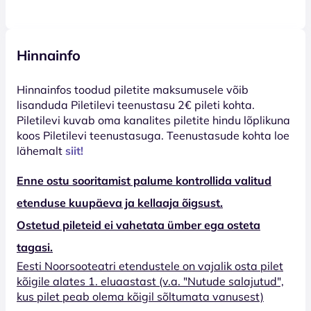
Hinnainfo
Hinnainfos toodud piletite maksumusele võib
lisanduda Piletilevi teenustasu 2€ pileti kohta.
Piletilevi kuvab oma kanalites piletite hindu lõplikuna
koos Piletilevi teenustasuga. Teenustasude kohta loe
lähemalt
siit!
Enne ostu sooritamist palume kontrollida valitud
etenduse kuupäeva ja kellaaja õigsust.
Ostetud pileteid ei vahetata ümber ega osteta
tagasi.
Eesti Noorsooteatri etendustele on vajalik osta pilet
kõigile alates 1. eluaastast (v.a. "Nutude salajutud",
kus pilet peab olema kõigil sõltumata vanusest)