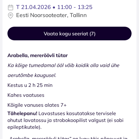
T 21.04.2026 • 11:00 - 13:25
Eesti Noorsooteater, Tallinn
Vaata kogu seeriat (7)
Arabella, mereröövli tütar
Ka kõige tumedamal ööl võib koidik olla vaid ühe
aerutõmbe kaugusel.
Kestus u 2 h 25 min
Kahes vaatuses
Kõigile vanuses alates 7+
Tähelepanu!
Lavastuses kasutatakse tervisele
ohutut lavatossu ja strobokoopilist valgust (ei sobi
epileptikutele).
„Arabella, mereröövli tütar” on lugu täis põnevust ja