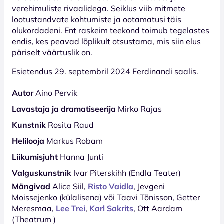
verehimuliste rivaalidega. Seiklus viib mitmete
lootustandvate kohtumiste ja ootamatusi täis
olukordadeni. Ent raskeim teekond toimub tegelastes
endis, kes peavad lõplikult otsustama, mis siin elus
päriselt väärtuslik on.
Esietendus 29. septembril 2024 Ferdinandi saalis.
Autor
Aino Pervik
Lavastaja ja dramatiseerija
Mirko Rajas
Kunstnik
Rosita Raud
Helilooja
Markus Robam
Liikumisjuht
Hanna Junti
Valguskunstnik
Ivar Piterskihh (Endla Teater)
Mängivad
Alice Siil,
Risto Vaidla
, Jevgeni
Moissejenko (külalisena) või Taavi Tõnisson, Getter
Meresmaa,
Lee Trei
,
Karl Sakrits
, Ott Aardam
(Theatrum )