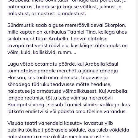
ootamatusi, headuse ja kurjuse võitlust, julmust ja
halastust, armastust ja andestust.
Sündmustik saab alguse mereröövlilaeval Skorpion,
mille kapten on kurikuulus Taaniel Tina, kellega ühes
seilab merd tütar Arabella. Laeval elatakse
tavapärast verist röövlielu, kus kõige tähtsamaks on
võim, kuld, kalliskivid, rumm....
Lugu võtab ootamatu pöörde, kui Arabella käsul
tõmmatakse pardale merehätta jäänud rändaja
Hassan, kes toob oma olemuse, tegevuse ja
sõnadega tüdruku teadvusse mõtte headuse,
halastuse ja armastuse võimalikkusest. Kui Arabella
langeb reetmise tõttu teise võimsa mereröövli
Raudpatsi vangi, seisab Taaniel silmitsi valikuga: kas
jätkata endistviisi või päästa oma tõeline varandus.
Visuaalteatri vahendeid kasutav lavastus viib
publiku tõeliselt pöörasele sõidule, kus tuleb võidelda
halastamatu mere äkiliste meelemuutuste ja