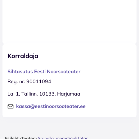
Korraldaja
Sihtasutus Eesti Noorsooteater
Reg. nr: 90011094
Lai 1, Tallinn, 10133, Harjumaa
kassa@eestinoorsooteater.ee
Esileht
>
Teater
>
Arabella, mereröövli tütar