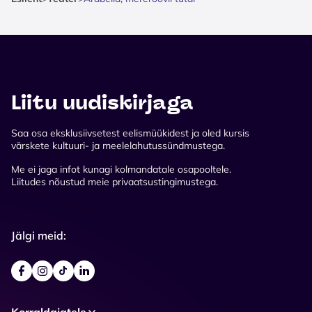
Liitu uudiskirjaga
Saa osa eksklusiivsetest eelismüükidest ja oled kursis
värskete kultuuri- ja meelelahutussündmustega.
Me ei jaga infot kunagi kolmandatale osapooltele.
Liitudes nõustud meie privaatsustingimustega.
Jälgi meid:
Korraldajatele