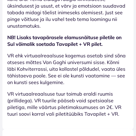
üksindusest ja usust, et värv ja emotsioon suudavad
tabada midagi tõelist inimeseks olemisest. Just see
pinge võitluse ja ilu vahel teeb tema loomingu nii
unustamatuks.
NB! Lisaks tavapärasele elamusnäituse piletile on
Sul võimalik soetada Tavapilet + VR pilet.
VR ehk virtuaalreaalsuse kogemus asetab sind sõna
otseses mõttes Van Goghi universumi sisse. Kõnni
läbi Kohviterrassi, uita kollastel põldudel, vaata üles
tähistaeva poole. See ei ole kunsti vaatamine — see
on kunsti sees kulgemine.
VR virtuaalreaalsuse tuur toimub eraldi ruumis
(prillidega). VR tuurile pääseb vaid spetsiaalse
piletiga, mille väärtus piletimaksumuses on 2€. VR
tuuri soovi korral vali piletitüübiks Tavapilet + VR.