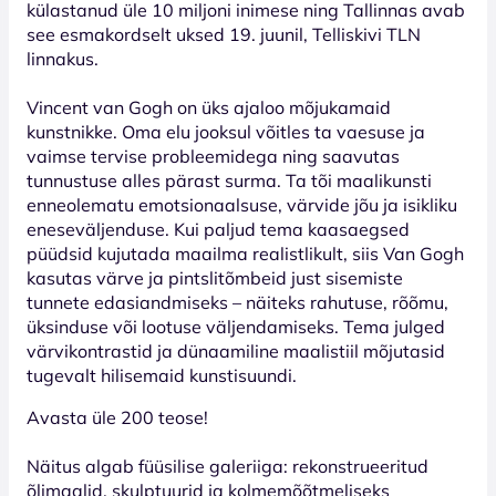
külastanud üle 10 miljoni inimese ning Tallinnas avab
see esmakordselt uksed 19. juunil, Telliskivi TLN
linnakus.
Vincent van Gogh on üks ajaloo mõjukamaid
kunstnikke. Oma elu jooksul võitles ta vaesuse ja
vaimse tervise probleemidega ning saavutas
tunnustuse alles pärast surma. Ta tõi maalikunsti
enneolematu emotsionaalsuse, värvide jõu ja isikliku
eneseväljenduse. Kui paljud tema kaasaegsed
püüdsid kujutada maailma realistlikult, siis Van Gogh
kasutas värve ja pintslitõmbeid just sisemiste
tunnete edasiandmiseks – näiteks rahutuse, rõõmu,
üksinduse või lootuse väljendamiseks. Tema julged
värvikontrastid ja dünaamiline maalistiil mõjutasid
tugevalt hilisemaid kunstisuundi.
Avasta üle 200 teose!
Näitus algab füüsilise galeriiga: rekonstrueeritud
õlimaalid, skulptuurid ja kolmemõõtmeliseks