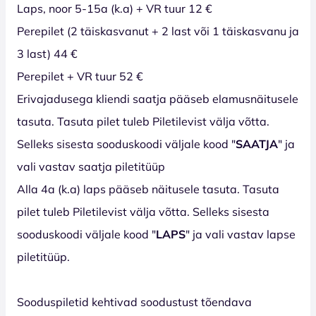
Laps, noor 5-15a (k.a) + VR tuur 12 €
Perepilet (2 täiskasvanut + 2 last või 1 täiskasvanu ja
3 last) 44 €
Perepilet + VR tuur 52 €
Erivajadusega kliendi saatja pääseb elamusnäitusele
tasuta. Tasuta pilet tuleb Piletilevist välja võtta.
Selleks sisesta sooduskoodi väljale kood "
SAATJA
" ja
vali vastav saatja piletitüüp
Alla 4a (k.a) laps pääseb näitusele tasuta. Tasuta
pilet tuleb Piletilevist välja võtta. Selleks sisesta
sooduskoodi väljale kood "
LAPS
" ja vali vastav lapse
piletitüüp.
Sooduspiletid kehtivad soodustust tõendava