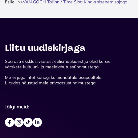
Esileht
>
>
VAN GOGH Tallinn / Time Slot: Kindla sisenemisajaga pilet
Liitu uudiskirjaga
Saa osa eksklusiivsetest eelismüükidest ja oled kursis
värskete kultuuri- ja meelelahutussündmustega.
Me ei jaga infot kunagi kolmandatale osapooltele.
Liitudes nõustud meie privaatsustingimustega.
Jälgi meid: