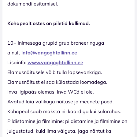
dokumendi esitamisel.
Kohapealt ostes on piletid kallimad.
10+ inimesega grupid grupibroneeringuga
ainult
info@vangoghtallinn.ee
Lisainfo:
www.vangoghtallinn.ee
Elamusnäitusele võib tulla lapsevankriga.
Elamusnäitust ei saa külastada loomadega.
Inva ligipääs olemas. Inva WCd ei ole.
Avatud laia valikuga näituse ja meenete pood.
Kohapeal saab maksta nii kaardiga kui sularahas.
Pildistamine ja filmimine: pildistamine ja filmimine on
julgustatud, kuid ilma välguta. Jaga nähtut ka