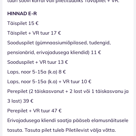
tuuri soovi korral vali piletitüübiks Tavapilet + VR.
HINNAD E-R
Täispilet 15 €
Täispilet + VR tuur 17 €
Sooduspilet (gümnaasiumiõpilased, tudengid,
pensionärid, erivajadusega kliendid) 11 €
Sooduspilet + VR tuur 13 €
Laps, noor 5-15a (k.a) 8 €
Laps, noor 5-15a (k.a) + VR tuur 10 €
Perepilet (2 täiskasvanut + 2 last või 1 täiskasvanu ja
3 last) 39 €
Perepilet + VR tuur 47 €
Erivajadusega kliendi saatja pääseb elamusnäitusele
tasuta. Tasuta pilet tuleb Piletilevist välja võtta.