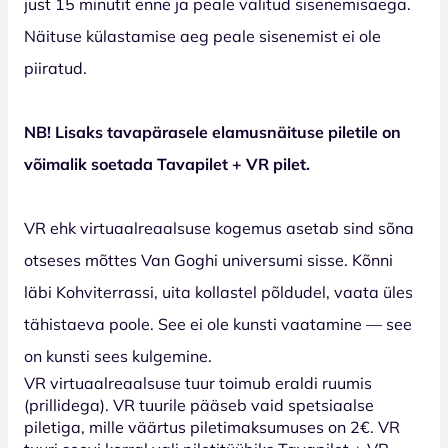
just 15 minutit enne ja peale valitud sisenemisaega.
Näituse külastamise aeg peale sisenemist ei ole
piiratud.
NB! Lisaks tavapärasele elamusnäituse piletile on
võimalik soetada Tavapilet + VR pilet.
VR ehk virtuaalreaalsuse kogemus asetab sind sõna
otseses mõttes Van Goghi universumi sisse. Kõnni
läbi Kohviterrassi, uita kollastel põldudel, vaata üles
tähistaeva poole. See ei ole kunsti vaatamine — see
on kunsti sees kulgemine.
VR virtuaalreaalsuse tuur toimub eraldi ruumis
(prillidega). VR tuurile pääseb vaid spetsiaalse
piletiga, mille väärtus piletimaksumuses on 2€. VR