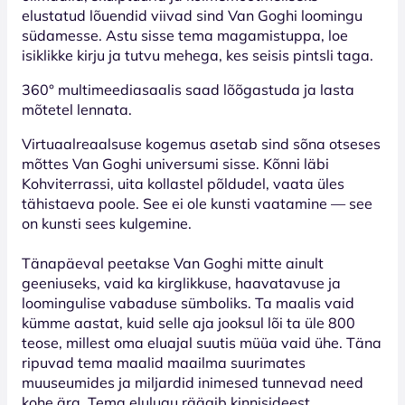
elustatud lõuendid viivad sind Van Goghi loomingu
südamesse. Astu sisse tema magamistuppa, loe
isiklikke kirju ja tutvu mehega, kes seisis pintsli taga.
360° multimeediasaalis saad lõõgastuda ja lasta
mõtetel lennata.
Virtuaalreaalsuse kogemus asetab sind sõna otseses
mõttes Van Goghi universumi sisse. Kõnni läbi
Kohviterrassi, uita kollastel põldudel, vaata üles
tähistaeva poole. See ei ole kunsti vaatamine — see
on kunsti sees kulgemine.
Tänapäeval peetakse Van Goghi mitte ainult
geeniuseks, vaid ka kirglikkuse, haavatavuse ja
loomingulise vabaduse sümboliks. Ta maalis vaid
kümme aastat, kuid selle aja jooksul lõi ta üle 800
teose, millest oma eluajal suutis müüa vaid ühe. Täna
ripuvad tema maalid maailma suurimates
muuseumides ja miljardid inimesed tunnevad need
kohe ära. Tema elulugu räägib kinnisideest,