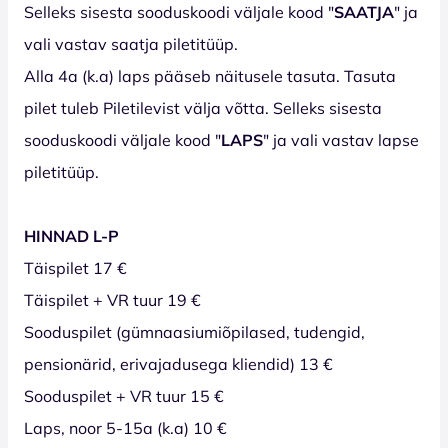
Selleks sisesta sooduskoodi väljale kood "
SAATJA
" ja
vali vastav saatja piletitüüp.
Alla 4a (k.a) laps pääseb näitusele tasuta. Tasuta
pilet tuleb Piletilevist välja võtta. Selleks sisesta
sooduskoodi väljale kood "
LAPS
" ja vali vastav lapse
piletitüüp.
HINNAD L-P
Täispilet 17 €
Täispilet + VR tuur 19 €
Sooduspilet (gümnaasiumiõpilased, tudengid,
pensionärid, erivajadusega kliendid) 13 €
Sooduspilet + VR tuur 15 €
Laps, noor 5-15a (k.a) 10 €