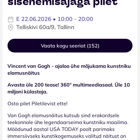
sisenemisajaga pilet
E 22.06.2026 • 10:00 - 20:00
Telliskivi 60a/9, Tallinn
Vaata kogu seeriat (152)
Vincent van Gogh - ajaloo ühe mõjukama kunstniku
elamusnäitus
Avasta üle 200 teose! 360° multimeediasaal. Üle 10
miljoni külastaja.
Osta pilet Piletilevist ette!
Van Gogh elamusnäitus kutsub sind erakordsele
teekonnale ühe legendaarseima kunstniku maailma.
Möödunud aastal USA TODAY poolt parimaks
immersiivseks kunstikogemuseks valitud näitust on