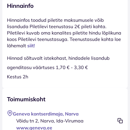
Hinnainfo
Hinnainfos toodud piletite maksumusele võib
lisanduda Piletilevi teenustasu 2€ pileti kohta.
Piletilevi kuvab oma kanalites piletite hindu lõplikuna
koos Piletilevi teenustasuga. Teenustasude kohta loe
lähemalt
siit!
Hinnad sõltuvalt istekohast, hindadele lisandub
agenditasu väärtuses 1,70 € - 3,30 €
Kestus 2h
Toimumiskoht
Geneva kontserdimaja, Narva
Võidu tn 2, Narva, Ida-Virumaa
www.geneva.ee