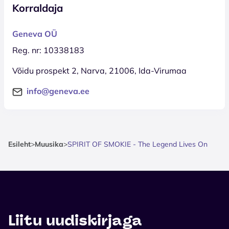
Korraldaja
Geneva OÜ
Reg. nr: 10338183
Võidu prospekt 2, Narva, 21006, Ida-Virumaa
info@geneva.ee
Esileht
>
Muusika
>
SPIRIT OF SMOKIE - The Legend Lives On
Liitu uudiskirjaga