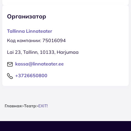
Организатор
Tallinna Linnateater
Код компании: 75016094
Lai 23, Tallinn, 10133, Harjumaa
kassa@linnateater.ee
+3726650800
Главная
>
Театр
>
EXIT!