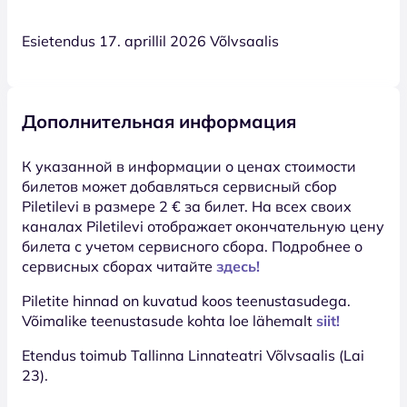
Esietendus 17. aprillil 2026 Võlvsaalis
Дополнительная информация
К указанной в информации о ценах стоимости
билетов может добавляться сервисный сбор
Piletilevi в размере 2 € за билет. На всех своих
каналах Piletilevi отображает окончательную цену
билета с учетом сервисного сбора. Подробнее о
сервисных сборах читайте
здесь!
Piletite hinnad on kuvatud koos teenustasudega.
Võimalike teenustasude kohta loe lähemalt
siit!
Etendus toimub Tallinna Linnateatri Võlvsaalis (Lai
23).