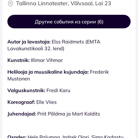
Tallinna Linnateater, Võlvsaal, Lai 23
Другие события из серии (6)
Autor ja lavastaja:
Elss Raidmets (EMTA
Lavakunstikooli 32. lend)
Kunstnik:
Illimar Vihmar
Helilooja ja muusikaline kujundaja:
Frederik
Mustonen
Valguskunstnik:
Fredi Karu
Koreograaf:
Elle Viies
Juhendajad:
Priit Põldma ja Mart Koldits
Osades:
Hele Palumaa, Indrek Ojari, Simo Kadastu,