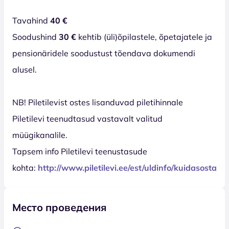
Tavahind
40 €
Soodushind
30 €
kehtib (üli)õpilastele, õpetajatele ja
pensionäridele soodustust tõendava dokumendi
alusel.
NB! Piletilevist ostes lisanduvad piletihinnale
Piletilevi teenudtasud vastavalt valitud
müügikanalile.
Tapsem info Piletilevi teenustasude
kohta:
http://www.piletilevi.ee/est/uldinfo/kuidasosta/
Место проведения