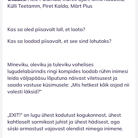
Külli Teetamm, Piret Kalda, Märt Pius
Kas sa oled piisavalt loll, et loota?
Kas sa loodad piisavalt, et see sind lohutaks?
Mineviku, oleviku ja tuleviku vahelises
lugudelabürindis ringi kompides loodab rühm inimesi
leida väljapääsu lõputuna näivast viletsusest ja
saada vastuse küsimusele: „Mis hetkest kõik asjad nii
valesti läksid?“
„EXIT!“ on lugu ühest kodutust kogukonnast, ühest
kahtlaselt sarmikast juhist ja ühest hädisest, aga
siiski armastust vajavast olendist nimega inimene.