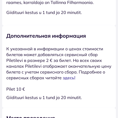
raames, korraldaja on Tallinna Filharmoonia.
Giidituuri kestus u 1 tund ja 20 minutit.
Дополнительная информация
К указанной в информации о ценах стоимости
билетов может добавляться сервисный сбор
Piletilevi в размере 2 € за билет. На всех своих
каналах Piletilevi отображает окончательную цену
билета с учетом сервисного сбора. Подробнее о
сервисных сборах читайте
здесь!
Pilet 10 €
Giidituuri kestus u 1 tund ja 20 minutit.
Место проведения