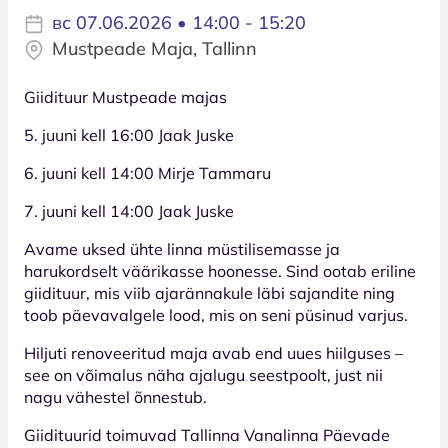
вс 07.06.2026 • 14:00 - 15:20
Mustpeade Maja, Tallinn
Giidituur Mustpeade majas
5. juuni kell 16:00 Jaak Juske
6. juuni kell 14:00 Mirje Tammaru
7. juuni kell 14:00 Jaak Juske
Avame uksed ühte linna müstilisemasse ja
harukordselt väärikasse hoonesse. Sind ootab eriline
giidituur, mis viib ajarännakule läbi sajandite ning
toob päevavalgele lood, mis on seni püsinud varjus.
Hiljuti renoveeritud maja avab end uues hiilguses –
see on võimalus näha ajalugu seestpoolt, just nii
nagu vähestel õnnestub.
Giidituurid toimuvad Tallinna Vanalinna Päevade