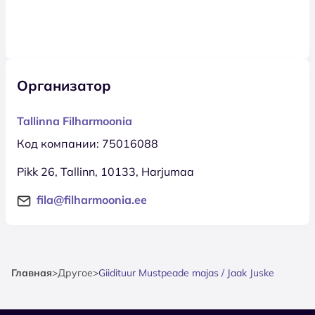
Организатор
Tallinna Filharmoonia
Код компании: 75016088
Pikk 26, Tallinn, 10133, Harjumaa
fila@filharmoonia.ee
Главная
>
Другое
>
Giidituur Mustpeade majas / Jaak Juske