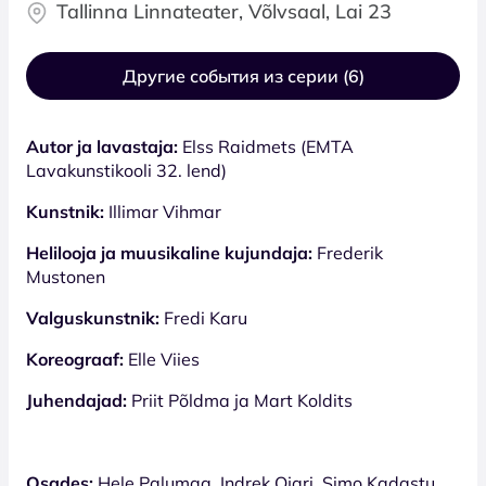
Tallinna Linnateater, Võlvsaal, Lai 23
Другие события из серии (6)
Autor ja lavastaja:
Elss Raidmets (EMTA
Lavakunstikooli 32. lend)
Kunstnik:
Illimar Vihmar
Helilooja ja muusikaline kujundaja:
Frederik
Mustonen
Valguskunstnik:
Fredi Karu
Koreograaf:
Elle Viies
Juhendajad:
Priit Põldma ja Mart Koldits
Osades:
Hele Palumaa, Indrek Ojari, Simo Kadastu,