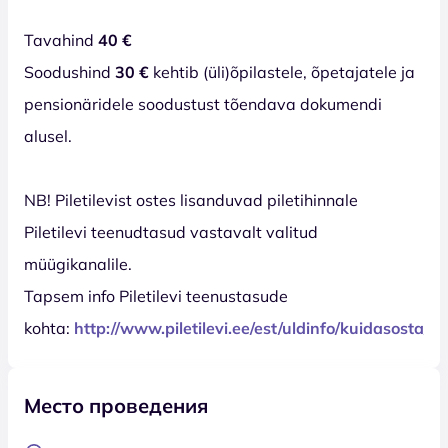
Tavahind
40 €
Soodushind
30 €
kehtib (üli)õpilastele, õpetajatele ja
pensionäridele soodustust tõendava dokumendi
alusel.
NB! Piletilevist ostes lisanduvad piletihinnale
Piletilevi teenudtasud vastavalt valitud
müügikanalile.
Tapsem info Piletilevi teenustasude
kohta:
http://www.piletilevi.ee/est/uldinfo/kuidasosta/
Место проведения