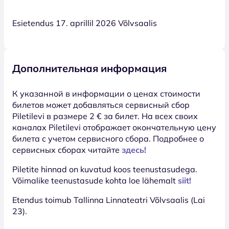
Esietendus 17. aprillil 2026 Võlvsaalis
Дополнительная информация
К указанной в информации о ценах стоимости
билетов может добавляться сервисный сбор
Piletilevi в размере 2 € за билет. На всех своих
каналах Piletilevi отображает окончательную цену
билета с учетом сервисного сбора. Подробнее о
сервисных сборах читайте
здесь!
Piletite hinnad on kuvatud koos teenustasudega.
Võimalike teenustasude kohta loe lähemalt
siit!
Etendus toimub Tallinna Linnateatri Võlvsaalis (Lai
23).