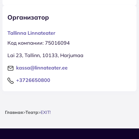
Организатор
Tallinna Linnateater
Код компании: 75016094
Lai 23, Tallinn, 10133, Harjumaa
kassa@linnateater.ee
+3726650800
Главная
>
Театр
>
EXIT!