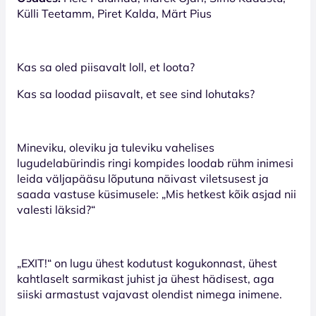
Külli Teetamm, Piret Kalda, Märt Pius
Kas sa oled piisavalt loll, et loota?
Kas sa loodad piisavalt, et see sind lohutaks?
Mineviku, oleviku ja tuleviku vahelises
lugudelabürindis ringi kompides loodab rühm inimesi
leida väljapääsu lõputuna näivast viletsusest ja
saada vastuse küsimusele: „Mis hetkest kõik asjad nii
valesti läksid?“
„EXIT!“ on lugu ühest kodutust kogukonnast, ühest
kahtlaselt sarmikast juhist ja ühest hädisest, aga
siiski armastust vajavast olendist nimega inimene.