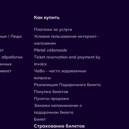
Как купить
Платежи за услуги
ные / Люди
Условия пользования интернет-
магазином
ет
Piletid välismaale
 обработки
Ticket reservation and payment by
анных
invoice
живает
ЧаВо - часто задаваемые
вопросы
Реализация Подарочного билета
Покупка билетов
Пункты продажи
Закажи напоминание о
подарочном билете
Билет
Страхование билетов