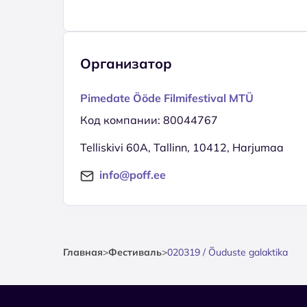
Организатор
Pimedate Ööde Filmifestival MTÜ
Код компании: 80044767
Telliskivi 60A, Tallinn, 10412, Harjumaa
info@poff.ee
Главная
>
Фестиваль
>
020319 / Õuduste galaktika