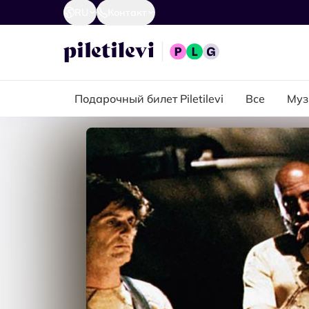
RU
Контакт
Подарочный билет Piletilevi
Все
Муз