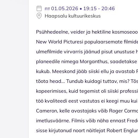
пт 01.05.2026 • 19:15 - 20:46
Haapsalu kultuurikeskus
Psühhedeelne, veider ja hektiline kosmoseoo
New World Picturesi populaarsemate filmide
ulmefilmide virvarris jäänud pisut unustuse
planeedile nimega Morganthus, saadetakse e
kukub. Meeskond jääb siiski ellu ja avastab
tõota head... Tundub kuidagi tuttav, mis? Tõsi
kopeerimises, kuid tegemist oli siiski profe
töö kvaliteedi eest vastutas ei keegi muu ku
Cameron, kelle avastajaks võib Roger Corman
imetlusväärne. Filmis võib näha ennast Fre
sisse kirjutanud noort näitlejat Robert Englu