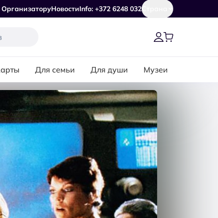
Организатору
Новости
Info: +372 6248 032
Страна
карты
Для семьи
Для души
Музеи