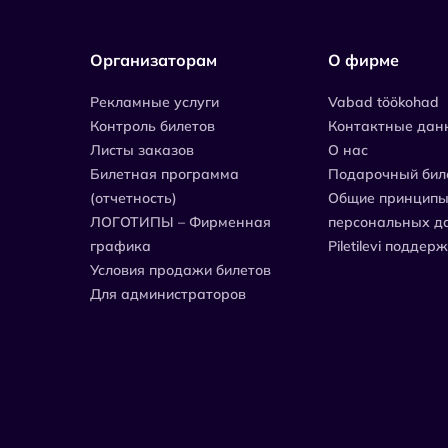
Организаторам
О фирме
Рекламные услуги
Vabad töökohad
Контроль билетов
Контактные дан
Листы заказов
О нас
Билетная программа
Подарочный бил
(отчетность)
Общие принципы
ЛОГОТИПЫ – Фирменная
персональных д
графика
Piletilevi поддер
Условия продажи билетов
Для администраторов