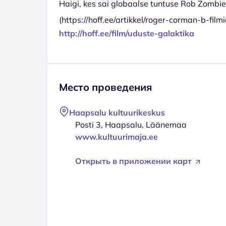
Haigi, kes sai globaalse tuntuse Rob Zombie
(https://hoff.ee/artikkel/roger-corman-b-fil
http://hoff.ee/film/uduste-galaktika
Место проведения
Haapsalu kultuurikeskus
Posti 3, Haapsalu, Läänemaa
www.kultuurimaja.ee
Открыть в приложении карт