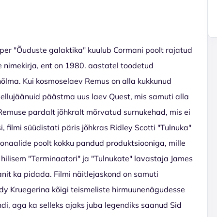
per "Õuduste galaktika" kuulub Cormani poolt rajatud
 nimekirja, ent on 1980. aastatel toodetud
 hõlma. Kui kosmoselaev Remus on alla kukkunud
llujäänuid päästma uus laev Quest, mis samuti alla
 Remuse pardalt jõhkralt mõrvatud surnukehad, mis ei
, filmi süüdistati päris jõhkras Ridley Scotti "Tulnuka"
ssionaalide poolt kokku pandud produktsiooniga, mille
i hilisem "Terminaatori" ja "Tulnukate" lavastaja James
it ka pidada. Filmi näitlejaskond on samuti
ddy Kruegerina kõigi teismeliste hirmuunenägudesse
ndi, aga ka selleks ajaks juba legendiks saanud Sid