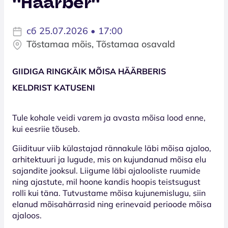
''Häärber''
сб 25.07.2026 • 17:00
Tõstamaa mõis, Tõstamaa osavald
GIIDIGA RINGKÄIK MÕISA HÄÄRBERIS
KELDRIST KATUSENI
Tule kohale veidi varem ja avasta mõisa lood enne,
kui eesriie tõuseb.
Giidituur viib külastajad rännakule läbi mõisa ajaloo,
arhitektuuri ja lugude, mis on kujundanud mõisa elu
sajandite jooksul. Liigume läbi ajalooliste ruumide
ning ajastute, mil hoone kandis hoopis teistsugust
rolli kui täna. Tutvustame mõisa kujunemislugu, siin
elanud mõisahärrasid ning erinevaid perioode mõisa
ajaloos.