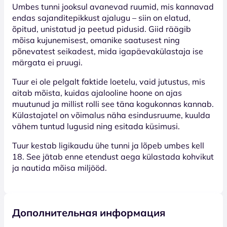
Umbes tunni jooksul avanevad ruumid, mis kannavad
endas sajanditepikkust ajalugu – siin on elatud,
õpitud, unistatud ja peetud pidusid. Giid räägib
mõisa kujunemisest, omanike saatusest ning
põnevatest seikadest, mida igapäevakülastaja ise
märgata ei pruugi.
Tuur ei ole pelgalt faktide loetelu, vaid jutustus, mis
aitab mõista, kuidas ajalooline hoone on ajas
muutunud ja millist rolli see täna kogukonnas kannab.
Külastajatel on võimalus näha esindusruume, kuulda
vähem tuntud lugusid ning esitada küsimusi.
Tuur kestab ligikaudu ühe tunni ja lõpeb umbes kell
18. See jätab enne etendust aega külastada kohvikut
ja nautida mõisa miljööd.
Дополнительная информация