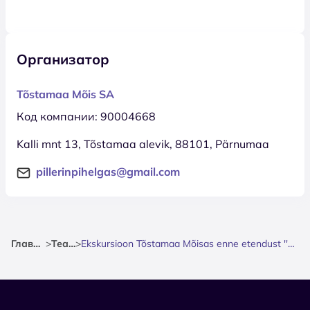
Организатор
Tõstamaa Mõis SA
Код компании: 90004668
Kalli mnt 13, Tõstamaa alevik, 88101, Pärnumaa
pillerinpihelgas@gmail.com
Главная
>
Театр
>
Ekskursioon Tõstamaa Mõisas enne etendust ''Häärber''