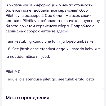
К указанной в информации о ценах стоимости
билетов может добавляться сервисный сбор
Piletilevi в размере 2 € за билет. На всех своих
каналах Piletilevi отображает окончательную цену
билета с учетом сервисного сбора. Подробнее о
сервисных сборах читайте
здесь!
Tuur kestab ligikaudu ühe tunni ja lõpeb umbes kell
18. See jätab enne etendust aega külastada kohvikut
ja nautida mõisa miljööd.
Pilet 9 €
Tegu ei ole etenduse piletiga, see tuleb eraldi osta
Место проведения