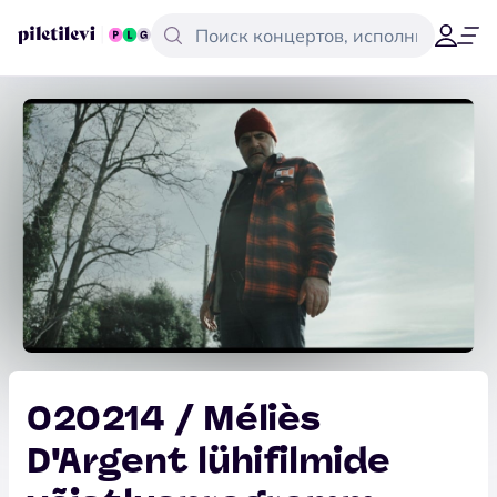
020214 / Méliès
D'Argent lühifilmide