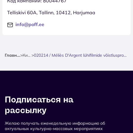
Код компании: 80044767
Telliskivi 60A, Tallinn, 10412, Harjumaa
info@poff.ee
Главная
>
Кино
>
020214 / Méliès D'Argent lühifilmide võistlusprogramm
Подписаться на
рассылку
Желаю получать еженедельную информацию об
актуальных культурно-массовых мероприятиях