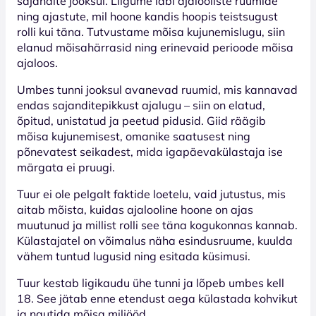
sajandite jooksul. Liigume läbi ajalooliste ruumide
ning ajastute, mil hoone kandis hoopis teistsugust
rolli kui täna. Tutvustame mõisa kujunemislugu, siin
elanud mõisahärrasid ning erinevaid perioode mõisa
ajaloos.
Umbes tunni jooksul avanevad ruumid, mis kannavad
endas sajanditepikkust ajalugu – siin on elatud,
õpitud, unistatud ja peetud pidusid. Giid räägib
mõisa kujunemisest, omanike saatusest ning
põnevatest seikadest, mida igapäevakülastaja ise
märgata ei pruugi.
Tuur ei ole pelgalt faktide loetelu, vaid jutustus, mis
aitab mõista, kuidas ajalooline hoone on ajas
muutunud ja millist rolli see täna kogukonnas kannab.
Külastajatel on võimalus näha esindusruume, kuulda
vähem tuntud lugusid ning esitada küsimusi.
Tuur kestab ligikaudu ühe tunni ja lõpeb umbes kell
18. See jätab enne etendust aega külastada kohvikut
ja nautida mõisa miljööd.