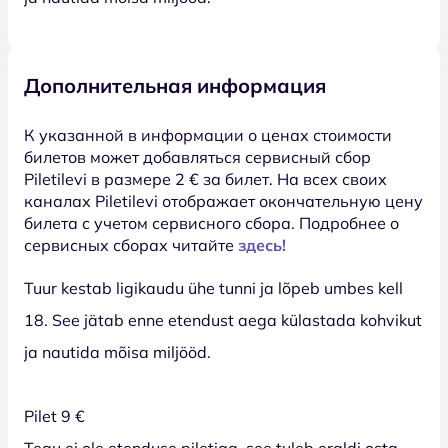
Дополнительная информация
К указанной в информации о ценах стоимости
билетов может добавляться сервисный сбор
Piletilevi в размере 2 € за билет. На всех своих
каналах Piletilevi отображает окончательную цену
билета с учетом сервисного сбора. Подробнее о
сервисных сборах читайте
здесь!
Tuur kestab ligikaudu ühe tunni ja lõpeb umbes kell
18. See jätab enne etendust aega külastada kohvikut
ja nautida mõisa miljööd.
Pilet 9 €
Tegu ei ole etenduse piletiga, see tuleb eraldi osta