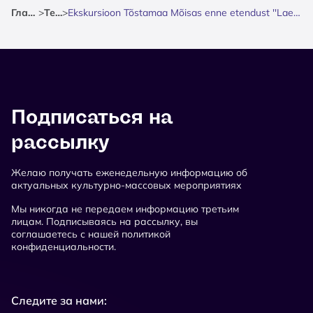
Главная
>
Театр
>
Ekskursioon Tõstamaa Mõisas enne etendust ''Laevad jäätuvad aeglaselt''
Подписаться на
рассылку
Желаю получать еженедельную информацию об
актуальных культурно-массовых мероприятиях
Мы никогда не передаем информацию третьим
лицам. Подписываясь на рассылку, вы
соглашаетесь с нашей политикой
конфиденциальности.
Следите за нами: