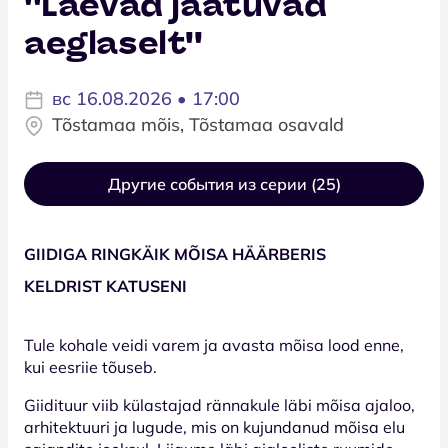
''Laevad jäätuvad
aeglaselt''
вс 16.08.2026 • 17:00
Tõstamaa mõis, Tõstamaa osavald
Другие события из серии (25)
GIIDIGA RINGKÄIK MÕISA HÄÄRBERIS
KELDRIST KATUSENI
Tule kohale veidi varem ja avasta mõisa lood enne,
kui eesriie tõuseb.
Giidituur viib külastajad rännakule läbi mõisa ajaloo,
arhitektuuri ja lugude, mis on kujundanud mõisa elu