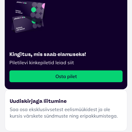
Kingitus, mis saab elamuseks!
Piletilevi kinkepiletid leiad siit
Osta pilet
Uudiskirjaga liitumine
Saa osa eksklusiivsetest eelismüükidest ja ole
kursis värskete sündmuste ning eripakkumistega.