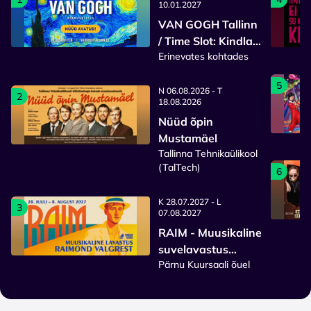
10.01.2027
VAN GOGH Tallinn
/ Time Slot: Kindla
Erinevates kohtades
sisenemisajaga
pilet
5
N 06.08.2026 - T
2
18.08.2026
Nüüd õpin
Mustamäel
Tallinna Tehnikaülikool
(TalTech)
6
K 28.07.2027 - L
3
07.08.2027
RAIM - Muusikaline
suvelavastus
Pärnu Kuursaali õuel
Raimond Valgrest
2027