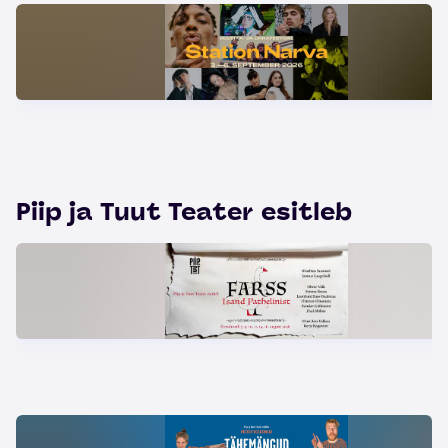
Piip ja Tuut Teater esitleb