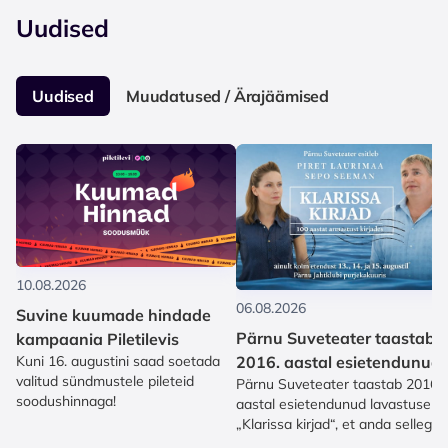
Uudised
Uudised
Muudatused / Ärajäämised
10.08.2026
06.08.2026
Suvine kuumade hindade
Pärnu Suveteater taastab
kampaania Piletilevis
2016. aastal esietendunud
Kuni 16. augustini saad soetada
valitud sündmustele pileteid
Pärnu Suveteater taastab 2016.
lavastuse „Klarissa kirjad“
soodushinnaga!
aastal esietendunud lavastuse
„Klarissa kirjad“, et anda sellega
etendus Torontos Eesti...