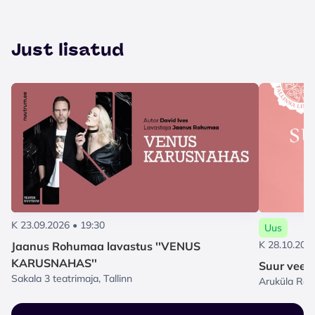
Just lisatud
K 23.09.2026 • 19:30
Uus
K 28.10.2026
Jaanus Rohumaa lavastus ''VENUS
KARUSNAHAS''
Suur veeu
Sakala 3 teatrimaja, Tallinn
Aruküla Rah