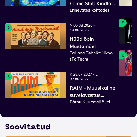
/ Time Slot: Kindla
Erinevates kohtades
sisenemisajaga
pilet
5
N 06.08.2026 - T
2
18.08.2026
Nüüd õpin
Mustamäel
Tallinna Tehnikaülikool
6
(TalTech)
K 28.07.2027 - L
3
07.08.2027
RAIM - Muusikaline
suvelavastus
Pärnu Kuursaali õuel
Raimond Valgrest
2027
Soovitatud