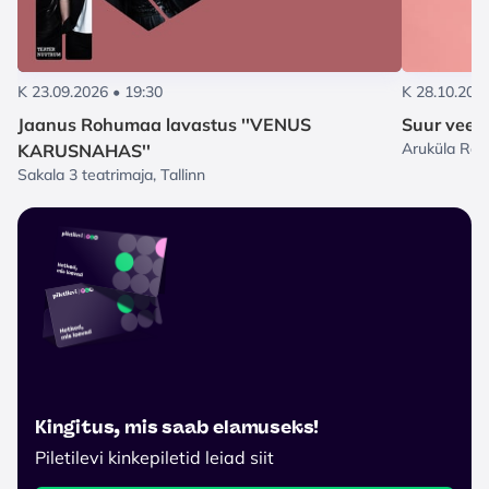
K 23.09.2026 • 19:30
K 28.10.2026
Jaanus Rohumaa lavastus ''VENUS
Suur veeu
Aruküla Rah
KARUSNAHAS''
Sakala 3 teatrimaja, Tallinn
Kingitus, mis saab elamuseks!
Piletilevi kinkepiletid leiad siit