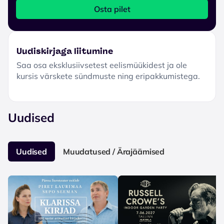
Osta pilet
Uudiskirjaga liitumine
Saa osa eksklusiivsetest eelismüükidest ja ole
kursis värskete sündmuste ning eripakkumistega.
Uudised
Uudised
Muudatused / Ärajäämised