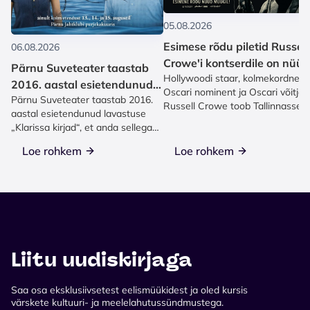
05.08.2026
Esimese rõdu piletid Russell
06.08.2026
Crowe'i kontserdile on nüüd
Pärnu Suveteater taastab
Hollywoodi staar, kolmekordne
müügis!
2016. aastal esietendunud
Oscari nominent ja Oscari võitja
Pärnu Suveteater taastab 2016.
lavastuse „Klarissa kirjad“
Russell Crowe toob Tallinnasse
aastal esietendunud lavastuse
ainulaadse kontserdi...
„Klarissa kirjad“, et anda sellega
etendus Torontos Eesti...
Loe rohkem
Loe rohkem
Liitu uudiskirjaga
Saa osa eksklusiivsetest eelismüükidest ja oled kursis
värskete kultuuri- ja meelelahutussündmustega.