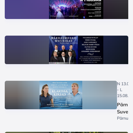
N 13.08
- L
15.08.2
Pärnu
Suvete
Pärnu
esitleb:
Jahtklub
Klariss