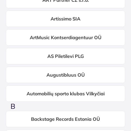
ART Partner CZ s.r.o.
Artissimo SIA
ArtMusic Kontserdiagentuur OÜ
AS Piletilevi PLG
Augustibluus OÜ
Automobilių sporto klubas Vilkyčiai
B
Backstage Records Estonia OÜ