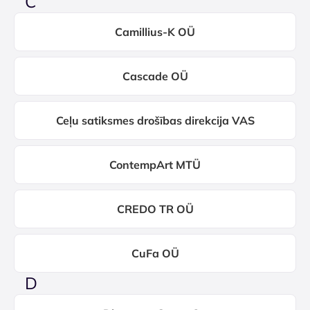
C
Camillius-K OÜ
Cascade OÜ
Ceļu satiksmes drošības direkcija VAS
ContempArt MTÜ
CREDO TR OÜ
CuFa OÜ
D