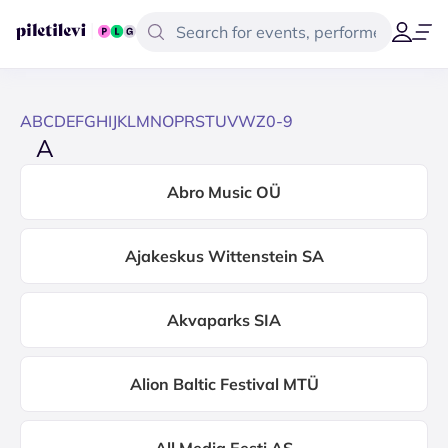
A
B
C
D
E
F
G
H
I
J
K
L
M
N
O
P
R
S
T
U
V
W
Z
0-9
A
Abro Music OÜ
Ajakeskus Wittenstein SA
Akvaparks SIA
Alion Baltic Festival MTÜ