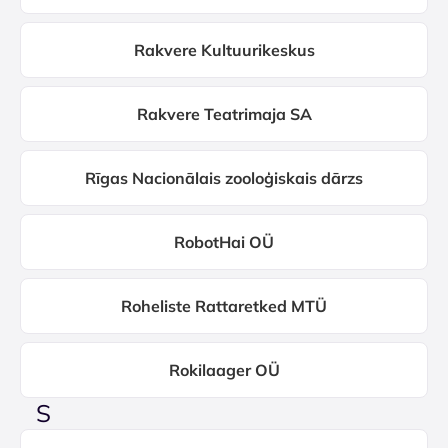
Rakvere Kultuurikeskus
Rakvere Teatrimaja SA
Rīgas Nacionālais zooloģiskais dārzs
RobotHai OÜ
Roheliste Rattaretked MTÜ
Rokilaager OÜ
S