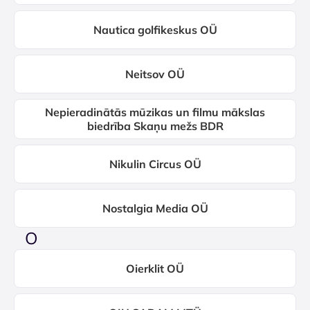
Nautica golfikeskus OÜ
Neitsov OÜ
Nepieradinātās mūzikas un filmu mākslas
biedrība Skaņu mežs BDR
Nikulin Circus OÜ
Nostalgia Media OÜ
O
Oierklit OÜ