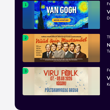
F
1
V
D
T
2
N
T
F
3
V
K