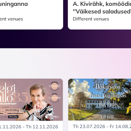
uninganna
A. Kivirähk, komöödi
''Väikesed saladused'
rent venues
Different venues
Th 23.07.2026 - Fr 14.08
.11.2026 - Th 12.11.2026