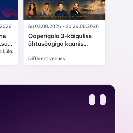
.2026
Su 02.08.2026 - Sa 29.08.2026
ine
Ooperigala 3-käigulise
tsub
õhtusöögiga kaunis
IK
mõisamiljöös: Triin Lellep.
 küla,
NSES
Eda Zahharova. Andre
Different venues
Bogach. Stanislav
Sheljahhovski