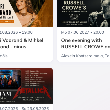
Mo 07.06.2027 • 20:00
.08.2026 • 19:00
One evening with
i Voorand & Mihkel
RUSSELL CROWE a
and - ainus
band ''Indoor Garde
konsert Hatu
mõis
Alexela Kontserdimaja, Tal
Party''
imõisas
.07.2026 - Su 23.08.2026