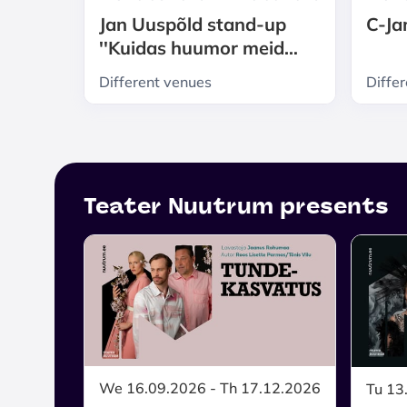
Jan Uuspõld stand-up
C-Ja
''Kuidas huumor meid
elus edasi kannab?''
Different venues
Diffe
Teater Nuutrum presents
We 16.09.2026 - Th 17.12.2026
Tu 13