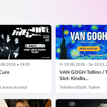
.08.2026 • 19:00
Fr 19.06.2026 - Su 10.01
Cure
VAN GOGH Tallinn / 
Slot: Kindla
sisenemisajaga pilet
t Arena Kvartal
Telliskivi 60a/9, Tallinn