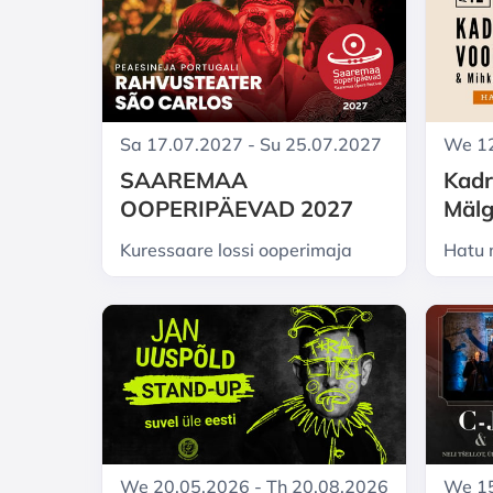
Sa 17.07.2027 - Su 25.07.2027
We 12
SAAREMAA
Kadr
OOPERIPÄEVAD 2027
Mälg
suve
Kuressaare lossi ooperimaja
Hatu 
kohv
We 20.05.2026 - Th 20.08.2026
We 15