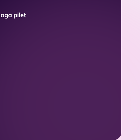
4
aga pilet
5
6