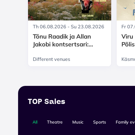
Th 06.08.2026 - Su 23.08.2026
Fr 07
Tõnu Raadik ja Allan
Viru
Jakobi kontsertsari:
Põli
Lilleväljades suvi
Different venues
Käsm
TOP Sales
All
Theatre
Music
Sports
Family ev