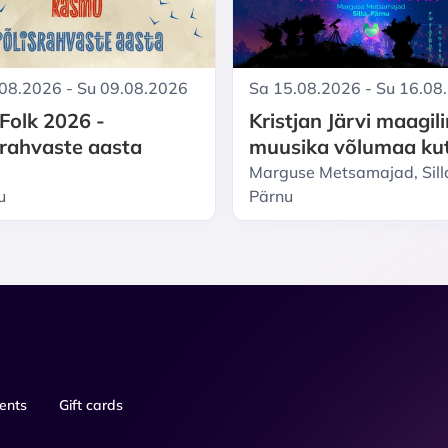
.08.2026 - Su 09.08.2026
Sa 15.08.2026 - Su 16.08
 Folk 2026 -
Kristjan Järvi maagil
srahvaste aasta
muusika võlumaa ku
sind - MEELTE VIDEV
Marguse Metsamajad, Silla
u
2026. TWILIGHT SE
Pärnu
ents
Gift cards