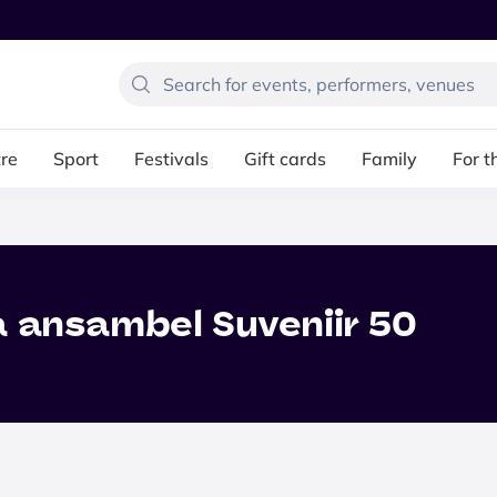
re
Sport
Festivals
Gift cards
Family
For t
ja ansambel Suveniir 50