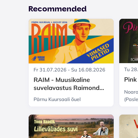
Recommended
Tu 28
Fr 31.07.2026 - Su 16.08.2026
Pink
RAIM - Muusikaline
suvelavastus Raimond
Noaro
Valgrest
Pärnu Kuursaali õuel
(Pasl